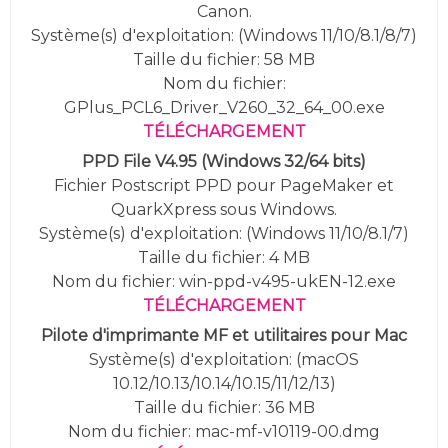
Canon.
Système(s) d'exploitation: (
Windows 11/10/8.1/8/7
)
Taille du fichier: 58 MB
Nom du fichier:
GPlus_PCL6_Driver_V260_32_64_00.exe
TÉLÉCHARGEMENT
PPD File V4.95
(
Windows 32/64 bits)
Fichier Postscript PPD pour PageMaker et
QuarkXpress sous Windows.
Système(s) d'exploitation: (
Windows 11/10/8.1/7
)
Taille du fichier: 4 MB
Nom du fichier: win-ppd-v495-ukEN-12.exe
TÉLÉCHARGEMENT
Pilote d'imprimante MF et utilitaires pour Mac
Système(s) d'exploitation: (macOS
10.12/10.13/10.14/10.15/11/12/13)
Taille du fichier: 36 MB
Nom du fichier: mac-mf-v10119-00.dmg