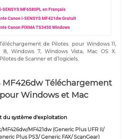
n i-SENSYS MF6580PL en Français
mante Canon i-SENSYS MF421dw Gratuit
mante Canon PIXMA TS3450 Windows
Téléchargement de Pilotes
pour
Windows
11,
s 8, Windows 7,
Windows
Vista,
Mac OS X.
Pilotes de Scanner et d’logiciels.
S MF426dw Téléchargement
s pour Windows et Mac
 du système d'exploitation
/MF426dw/MF421dw (Generic Plus UFR II/
eneric Plus PS3/ Generic FAX/ ScanGear)