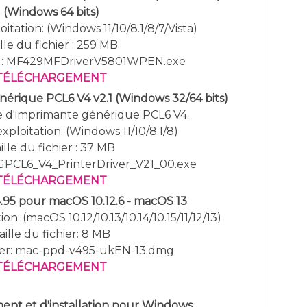
(
Windows 64 bits)
itation: (
Windows 11/10/8.1/8/7/Vista
)
lle du fichier : 259 MB
r : MF429MFDriverV5801WPEN.exe
TÉLÉCHARGEMENT
énérique PCL6 V4 v2.1
(
Windows 32/64 bits)
ote d'imprimante générique PCL6 V4.
xploitation: (Windows 11/10/8.1/8)
ille du fichier : 37 MB
 GPCL6_V4_PrinterDriver_V21_00.exe
TÉLÉCHARGEMENT
4.95 pour macOS 10.12.6 - macOS 13
on: (macOS 10.12/10.13/10.14/10.15/11/12/13)
aille du fichier: 8 MB
ier: mac-ppd-v495-ukEN-13.dmg
TÉLÉCHARGEMENT
nt et d'installation pour Windows