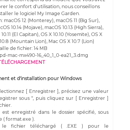
er le confort d'utilisation, nous conseillons
taller le logiciel My Image Garden.
n:
macOS 12 (Monterey), macOS 11 (Big Sur),
cOS 10.14 (Mojave), macOS 10.13 (High Sierra),
10.11 (El Capitan), OS X 10.10 (Yosemite), OS X
 10.8 (Mountain Lion), Mac OS X 10.7 (Lion)
aille de fichier: 14 MB
cpd-mac-mx490-16_40_1_0-ea21_3.dmg
TÉLÉCHARGEMENT
nt et d'installation pour Windows
électionnez [ Enregistrer ], précisez une valeur
gistrer sous ", puis cliquez sur [ Enregistrer ]
chier.
 est enregistré dans le dossier spécifié, sous
 ( format.exe ).
 le fichier téléchargé ( .EXE ) pour le