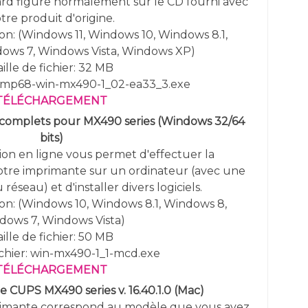
dard figure normalement sur le CD fourni avec
tre produit d'origine.
on: (
Windows
11,
Windows
10,
Windows 8.1,
ows 7, Windows Vista,
Windows
XP
)
ille de fichier: 32 MB
: mp68-win-mx490-1_02-ea33_3.exe
TÉLÉCHARGEMENT
l complets pour MX490 series
(Windows 32/64
bits)
ation en ligne vous permet d'effectuer la
 votre imprimante sur un ordinateur (avec une
éseau) et d'installer divers logiciels.
ion:
(
Windows
10,
Windows 8.1, Windows 8,
dows 7, Windows Vista)
ille de fichier: 50 MB
chier: win-mx490-1_1-mcd.exe
TÉLÉCHARGEMENT
e CUPS MX490 series v. 16.40.1.0 (Mac)
primante correspond au modèle que vous avez