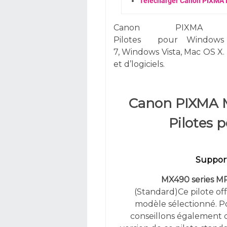
Télécharger Canon PIXMA 
Canon PIXMA M
Pilotes
pour
Windows
7,
Windows
Vista,
Mac OS X. 
et d’logiciels.
Canon PIXMA 
Pilotes 
Support
MX490 series MP 
(Standard)Ce pilote off
modèle sélectionné. Pou
conseillons également d