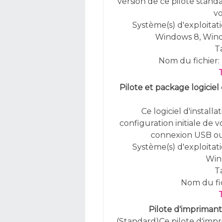
version de ce pilote stan
vo
Système(s) d'exploitati
Windows 8, Wind
Ta
Nom du fichier
Pilote et package logicie
Ce logiciel d'install
configuration initiale de
connexion USB ou r
Système(s) d'exploitat
Win
Ta
Nom du fi
Pilote d'imprimant
(Standard)Ce pilote d'im