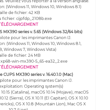
s. Veuillez vous reporter à la version anglaise.
n: (
Windows 11,
Windows
10,
Windows 8.1
)
aille de fichier: 42 KB
fichier: cijpfdp_2108b.exe
TÉLÉCHARGEMENT
S MX390 series v. 5.65
(Windows 32/64 bits)
 pilote pour les imprimantes Canon IJ.
ion:
(
Windows 11,
Windows
10,
Windows 8.1,
, Windows 7, Windows Vista)
ille de fichier: 24 MB
: xp68-win-mx390-5_65-ea32_2.exe
TÉLÉCHARGEMENT
e CUPS MX390 series v. 16.40.1.0 (Mac)
pilote pour les imprimantes Canon IJ.
exploitation:
Operating system(s)
10.15 (Catalina), macOS 10.14 (Mojave), macOS
0.12 (Sierra), OS X 10.11 (El Capitan), OS X 10.10
vericks), OS X 10.8 (Mountain Lion), Mac OS X
10.7 (Lion)