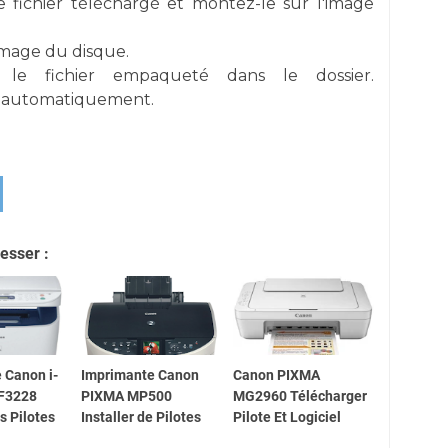
e fichier téléchargé et montez-le sur l'image
image du disque.
r le fichier empaqueté dans le dossier.
re automatiquement.
esser :
 Canon i-
Imprimante Canon
Canon PIXMA
F3228
PIXMA MP500
MG2960 Télécharger
es Pilotes
Installer de Pilotes
Pilote Et Logiciel