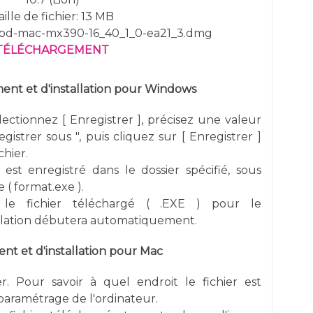
aille de fichier: 13 MB
cpd-mac-mx390-16_40_1_0-ea21_3.dmg
TÉLÉCHARGEMENT
nt et d'installation pour Windows
électionnez [ Enregistrer ], précisez une valeur
gistrer sous ", puis cliquez sur [ Enregistrer ]
chier.
 est enregistré dans le dossier spécifié, sous
 ( format.exe ).
 le fichier téléchargé ( .EXE ) pour le
allation débutera automatiquement.
t et d'installation pour Mac
er. Pour savoir à quel endroit le fichier est
e paramétrage de l'ordinateur.