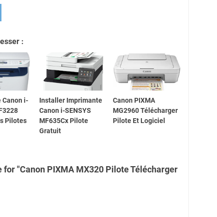
esser :
 Canon i-
Installer Imprimante
Canon PIXMA
F3228
Canon i-SENSYS
MG2960 Télécharger
es Pilotes
MF635Cx Pilote
Pilote Et Logiciel
Gratuit
e for "Canon PIXMA MX320 Pilote Télécharger