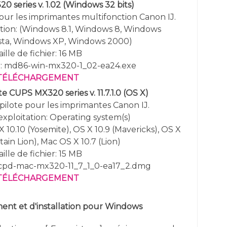
0 series v. 1.02
(Windows 32 bits)
pour les imprimantes multifonction Canon IJ.
ion: (
Windows 8.1, Windows 8, Windows
sta,
Windows XP,
Windows 2000
)
aille de fichier: 16 MB
r: md86-win-mx320-1_02-ea24.exe
TÉLÉCHARGEMENT
e CUPS MX320 series v. 11.7.1.0
(OS X)
pilote pour les imprimantes Canon IJ.
exploitation:
Operating system(s)
 X 10.10 (Yosemite), OS X 10.9 (Mavericks), OS X
ain Lion), Mac OS X 10.7 (Lion)
aille de fichier: 15 MB
mcpd-mac-mx320-11_7_1_0-ea17_2.dmg
TÉLÉCHARGEMENT
nt et d'installation pour Windows