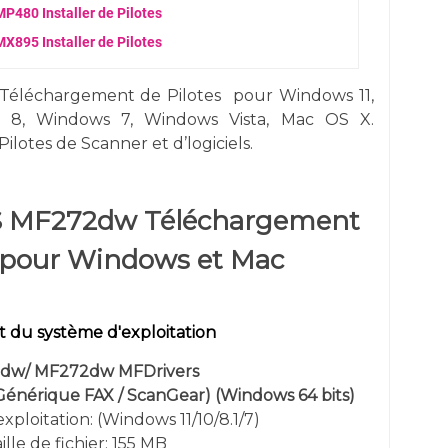
480 Installer de Pilotes
895 Installer de Pilotes
Téléchargement de Pilotes
pour
Windows
11,
s 8, Windows 7,
Windows
Vista,
Mac OS X.
Pilotes de Scanner et d’logiciels.
S MF272dw Téléchargement
s pour Windows et Mac
 du système d'exploitation
dw/ MF272dw MFDrivers
 Générique FAX / ScanGear)
(
Windows 64 bits)
xploitation: (
Windows 11/10/8.1/7
)
ille de fichier: 155 MB