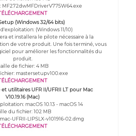
er: MF272dwMFDriverV775W64.exe
TÉLÉCHARGEMENT
 Setup
(
Windows 32/64 bits)
d'exploitation: (Windows 11/10)
ra et installera le pilote nécessaire à la
sation de votre produit. Une fois terminé, vous
giciel pour améliorer les fonctionnalités du
produit.
aille de fichier: 4 MB
ichier: mastersetupv100.exe
TÉLÉCHARGEMENT
et utilitaires UFR II/UFRII LT pour Mac
V10.19.16 (Mac)
ploitation: macOS 10.13 - macOS 14
ille du fichier: 102 MB
: mac-UFRII-LIPSLX-v101916-02.dmg
TÉLÉCHARGEMENT