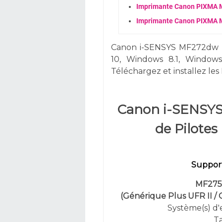
Imprimante Canon PIXMA MP
Imprimante Canon PIXMA MX
Canon i-SENSYS MF272dw 
10,
Windows 8.1, Window
Téléchargez et installez les 
Canon i-SENSY
de Pilote
Support
MF275
(Générique Plus UFR II /
Système(s) d'e
Ta