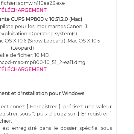
fichier: aomwin110ea23.exe
TÉLÉCHARGEMENT
ante CUPS MP800 v. 10.51.2.0 (Mac)
pilote pour les imprimantes Canon IJ.
exploitation:
Operating system(s)
ac OS X 10.6 (Snow Leopard), Mac OS X 10.5
(Leopard)
aille de fichier: 10 MB
 mcpd-mac-mp800-10_51_2-ea11.dmg
TÉLÉCHARGEMENT
nt et d'installation pour Windows
électionnez [ Enregistrer ], précisez une valeur
gistrer sous ", puis cliquez sur [ Enregistrer ]
chier.
 est enregistré dans le dossier spécifié, sous