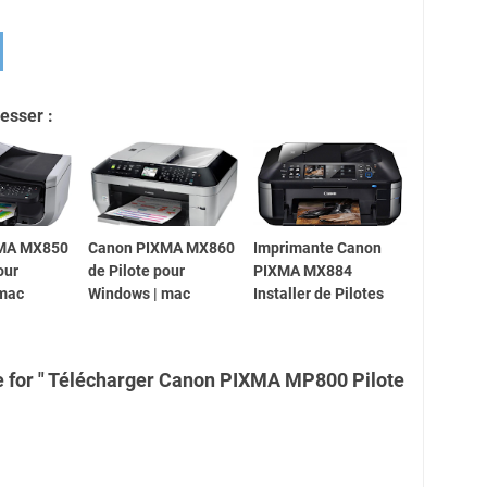
esser :
MA MX850
Canon PIXMA MX860
Imprimante Canon
our
de Pilote pour
PIXMA MX884
 mac
Windows | mac
Installer de Pilotes
e for " Télécharger Canon PIXMA MP800 Pilote