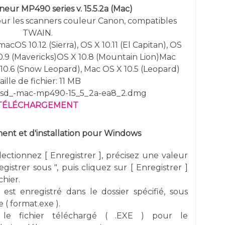
neur MP490 series v. 15.5.2a (Mac)
pour les scanners couleur Canon, compatibles
TWAIN.
macOS 10.12 (Sierra), OS X 10.11 (El Capitan), OS
10.9 (Mavericks)OS X 10.8 (Mountain Lion)Mac
 10.6 (Snow Leopard), Mac OS X 10.5 (Leopard)
aille de fichier: 11 MB
 msd_-mac-mp490-15_5_2a-ea8_2.dmg
TÉLÉCHARGEMENT
nt et d'installation pour Windows
électionnez [ Enregistrer ], précisez une valeur
gistrer sous ", puis cliquez sur [ Enregistrer ]
chier.
 est enregistré dans le dossier spécifié, sous
 ( format.exe ).
 le fichier téléchargé ( .EXE ) pour le