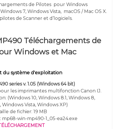
argements de Pilotes
pour
Windows
 Windows 7,
Windows
Vista,
macOS / Mac OS X.
pilotes de Scanner et d’logiciels.
P490 Téléchargements de
pour Windows et Mac
 du système d'exploitation
0 series v. 1.05
(Windows 64 bit)
pour les imprimantes multifonction Canon IJ.
ion: (Windows 10, Windows 8.1, Windows 8,
 Windows Vista,
Windows XP
)
aille de fichier: 19 MB
r: mp68-win-mp490-1_05-ea24.exe
TÉLÉCHARGEMENT