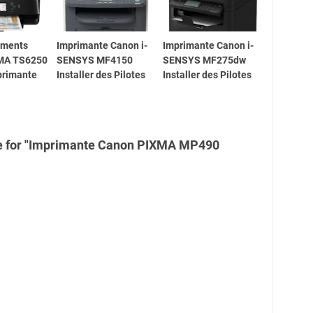
ements
Imprimante Canon i-
Imprimante Canon i-
MA TS6250
SENSYS MF4150
SENSYS MF275dw
mprimante
Installer des Pilotes
Installer des Pilotes
re for "Imprimante Canon PIXMA MP490