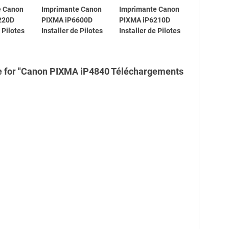
e Canon
Imprimante Canon
Imprimante Canon
220D
PIXMA iP6600D
PIXMA iP6210D
e Pilotes
Installer de Pilotes
Installer de Pilotes
e for "Canon PIXMA iP4840 Téléchargements