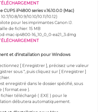
TÉLÉCHARGEMENT
e CUPS iP4800 series v.16.10.0.0
(Mac)
0.7/10.8/10.9/10.10/10.11/10.12)
 pilote pour les imprimantes Canon IJ.
aille de fichier: 15 MB
cpd-mac-ip4800-16_10_0_0-ea21_3.dmg
TÉLÉCHARGEMENT
nt et d'installation pour Windows
lectionnez [ Enregistrer ], précisez une valeur
istrer sous ", puis cliquez sur [ Enregistrer ]
chier.
st enregistré dans le dossier spécifié, sous
 ( format.exe ).
fichier téléchargé ( .EXE ) pour le
allation débutera automatiquement.