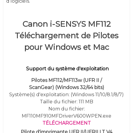
d’logiciels.
Canon i-SENSYS MF112
Téléchargement de Pilotes
pour Windows et Mac
Support du système d'exploitation
Pilotes MF112/MF113w (UFR II /
ScanGear) (
Windows 32/64 bits)
Système(s) d'exploitation: (
Windows 11/10/8.1/8/7
)
Taille du fichier: 111 MB
Nom du fichier:
MF110MF910MFDriverV600WPEN.exe
TÉLÉCHARGEMENT
Pilote d'imprimante UFR II/UFRII LT V4