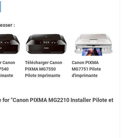
esser :
r Canon
Télécharger Canon
Canon PIXMA
7540
PIXMA MG7550
MG7751 Pilote
rimante
Pilote Imprimante
d'imprimante
 for "Canon PIXMA MG2210 Installer Pilote et