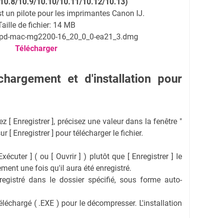
10.8/10.9/10.10/10.11/10.12/10.13)
st un pilote pour les imprimantes Canon IJ.
Taille de fichier: 14 MB
mcpd-mac-mg2200-16_20_0_0-ea21_3.dmg
Télécharger
hargement et d'installation pour
ez [ Enregistrer ], précisez une valeur dans la fenêtre "
r [ Enregistrer ] pour télécharger le fichier.
xécuter ] ( ou [ Ouvrir ] ) plutôt que [ Enregistrer ] le
ement une fois qu'il aura été enregistré.
nregistré dans le dossier spécifié, sous forme auto-
téléchargé ( .EXE ) pour le décompresser. L'installation